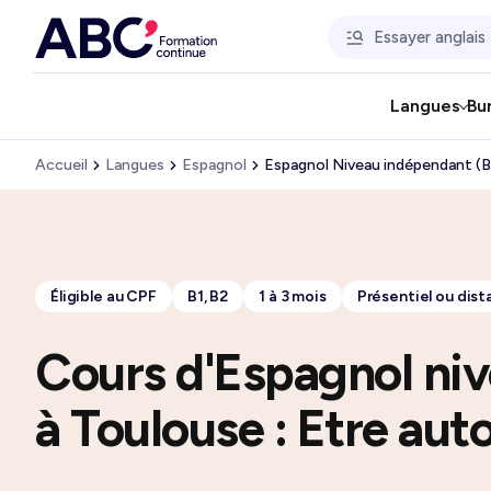
Langues
Bu
Accueil
Langues
Espagnol
Espagnol Niveau indépendant (B
Éligible au CPF
B1, B2
1 à 3 mois
Présentiel ou dist
Cours d'Espagnol niv
à Toulouse : Etre au