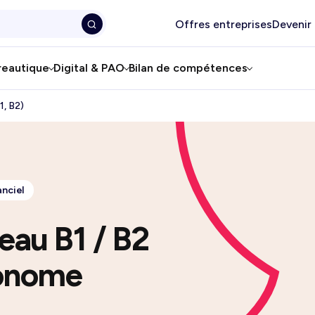
Offres entreprises
Devenir
reautique
Digital & PAO
Bilan de compétences
1, B2)
anciel
eau B1 / B2
tonome