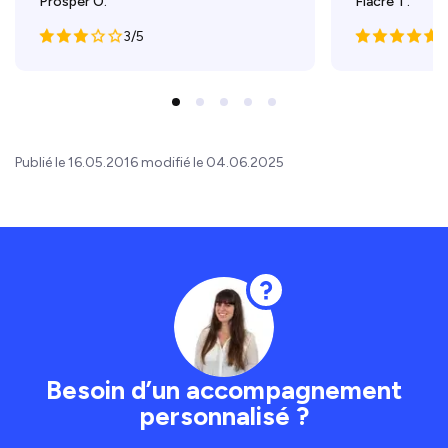
Prosper O.
Fiacre T.
3/5
5
Publié le 16.05.2016 modifié le 04.06.2025
Besoin d’un accompagnement
personnalisé ?