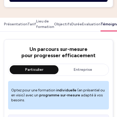
Lieu de
Présentation
Tarif
Objectifs
Durée
Evaluation
Témoign
formation
Un parcours sur-mesure
pour progresser efficacement
Particulier
Entreprise
Optez pour une formation
individuelle
(en présentiel ou
en visio) avec un
programme sur-mesure
adapté à vos
besoins.