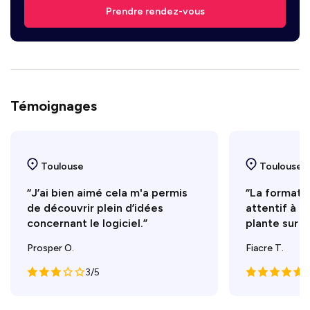
Prendre rendez-vous
Témoignages
Toulouse
Toulouse
“J’ai bien aimé cela m'a permis
“La formatri
de découvrir plein d’idées
attentif à c
concernant le logiciel.”
plante sur le
Prosper O.
Fiacre T.
3/5
5