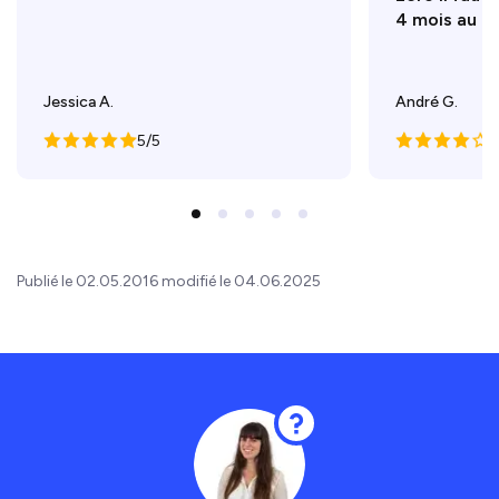
4 mois au mo
Jessica A.
André G.
5/5
4
Publié le 02.05.2016 modifié le 04.06.2025