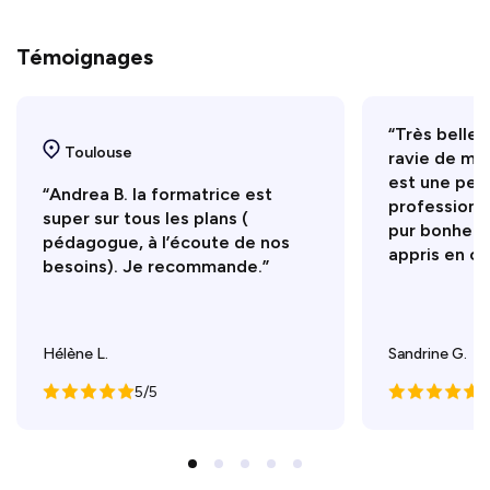
Témoignages
“Très belle 
Toulouse
ravie de ma 
est une per
“Andrea B. la formatrice est
professionne
super sur tous les plans (
pur bonheur
pédagogue, à l’écoute de nos
appris en ce
besoins). Je recommande.”
Hélène L.
Sandrine G.
5/5
5