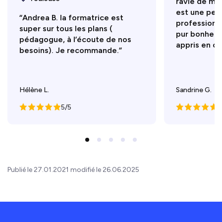
ravie de ma 
est une per
“Andrea B. la formatrice est
professionne
super sur tous les plans (
pur bonheur
pédagogue, à l’écoute de nos
appris en ce
besoins). Je recommande.”
Hélène L.
Sandrine G.
5/5
5
Publié le 27.01.2021 modifié le 26.06.2025